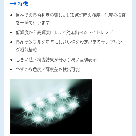
特徴
目視での良否判定の難しいLED点灯時の輝度／色度の検査
を一瞬で行います
低輝度から高輝度LEDまで対応出来るワイドレンジ
良品サンプルを基準にしきい値を設定出来るサンプリン
グ機能搭載
しきい値／検査結果が分かり易い座標表示
わずかな色度／輝度差も検出可能