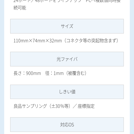
24ポート／48ポートをラインナップ PCへ複数個同時接
続可能
サイズ
110mm×74mm×32mm（コネクタ等の突起物含まず）
光ファイバ
長さ：900mm 径：1mm（被覆含む）
しきい値
良品サンプリング（±30％等）／ 座標指定
対応OS